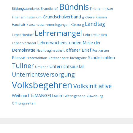
Bündnis
Bildungsstandards
Brandbrief
Finanzminister
Grundschulverband
Finanzministerium
größere Klassen
Landtag
Haushalt
Klassenzusammenlegungen
Kürzung
Lehrermangel
Lehrerbedarf
Lehrerstunden
Lehrerwochenstunden
Meile der
Lehrerverband
Demokratie
offener Brief
Nachtragshaushalt
Postkarten
Presse
Schülerzahlen
Protestaktion
Referendare
Richtgröße
Tullner
Unterrichtsausfall
Umkehr
Unterrichtsversorgung
Volksbegehren
Volksinitiative
WeihnachtsMANGELbaum
Wernigerode
Zuweisung
Öffnungszeiten