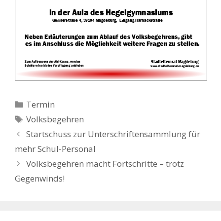
Kategorien
Termin
Schlagwörter
Volksbegehren
Beitrags-
Startschuss zur Unterschriftensammlung für
Navigation
mehr Schul-Personal
Volksbegehren macht Fortschritte – trotz
Gegenwinds!