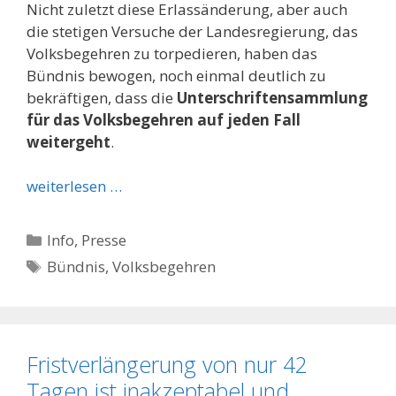
Nicht zuletzt diese Erlassänderung, aber auch
die stetigen Versuche der Landesregierung, das
Volksbegehren zu torpedieren, haben das
Bündnis bewogen, noch einmal deutlich zu
bekräftigen, dass die
Unterschriftensammlung
für das Volksbegehren auf jeden Fall
weitergeht
.
weiterlesen …
Kategorien
Info
,
Presse
Schlagwörter
Bündnis
,
Volksbegehren
Fristverlängerung von nur 42
Tagen ist inakzeptabel und