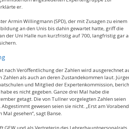
rklärte er.
ter Armin Willingmann (SPD), der mit Zusagen zu einem
ildung an den Unis bis dahin gewartet hatte, griff die
n der Uni Halle nun kurzfristig auf 700, langfristig gar 
ichern.
ng
nat nach Veröffentlichung der Zahlen wird ausgerechnet a
n Zahlen als auch an deren Zustandekommen laut. Jürge
vatschulen und Mitglied der Expertenkommission, berich
 habe es nicht gegeben. Ganze drei Mal habe die
zember getagt. Die von Tullner vorgelegten Zahlen seien
 Abgestimmt gewesen seien sie nicht. „Erst am Vorabend
n Mal gesehen“, sagt Banse.
ft GEW und als Vertreterin des Lehrerhauptpersonalrats