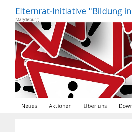
Zum
Elternrat-Initiative "Bildung i
Inhalt
springen
Magdeburg
Neues
Aktionen
Über uns
Down