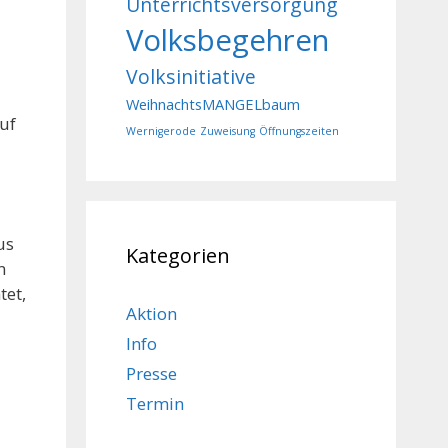
Unterrichtsversorgung
Volksbegehren
Volksinitiative
WeihnachtsMANGELbaum
auf
Wernigerode
Zuweisung
Öffnungszeiten
us
Kategorien
n
tet,
Aktion
Info
Presse
Termin