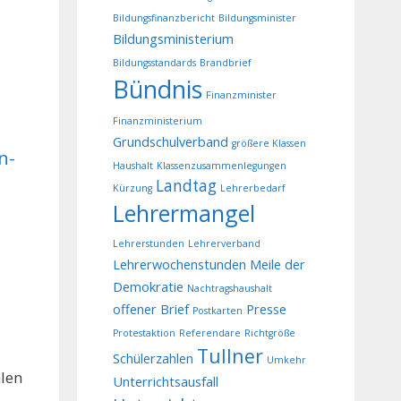
Bildungsfinanzbericht
Bildungsminister
Bildungsministerium
Bildungsstandards
Brandbrief
Bündnis
Finanzminister
Finanzministerium
Grundschulverband
größere Klassen
n-
Haushalt
Klassenzusammenlegungen
Landtag
Kürzung
Lehrerbedarf
Lehrermangel
Lehrerstunden
Lehrerverband
Lehrerwochenstunden
Meile der
Demokratie
Nachtragshaushalt
offener Brief
Presse
Postkarten
Protestaktion
Referendare
Richtgröße
Tullner
Schülerzahlen
Umkehr
hlen
Unterrichtsausfall