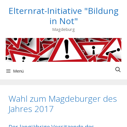
Zum
Elternrat-Initiative "Bildung
Inhalt
springen
in Not"
Magdeburg
Menü
Wahl zum Magdeburger des
Jahres 2017
Der langjährige Vorsitzende des