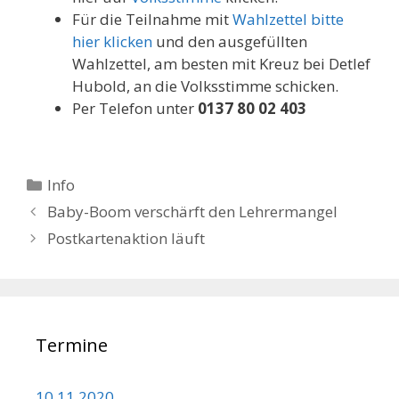
Für die Teilnahme mit
Wahlzettel bitte
hier klicken
und den ausgefüllten
Wahlzettel, am besten mit Kreuz bei Detlef
Hubold, an die Volksstimme schicken.
Per Telefon unter
0137 80 02 403
Kategorien
Info
Beitrags-
Baby-Boom verschärft den Lehrermangel
Navigation
Postkartenaktion läuft
Termine
10.11.2020