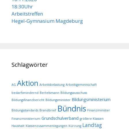
18:30Uhr
Arbeitstreffen
Hegel-Gymnasium Magdeburg
Schlagwörter
Aktion
AG
Arbeitsbelastung
Arbeitsgemeinschaft
bedarfsmindernd
Bertelsmann
Bildungsausschuss
Bildungsministerium
Bildungsfinanzbericht
Bildungsminister
Bündnis
Bildungsstandards
Brandbrief
Finanzminister
Grundschulverband
Finanzministerium
größere Klassen
Landtag
Haushalt
Klassenzusammenlegungen
Kürzung