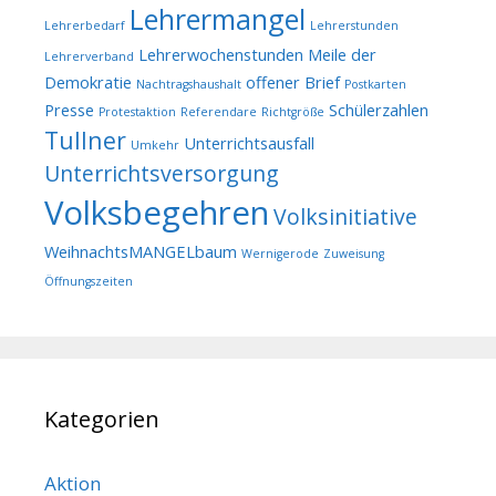
Lehrermangel
Lehrerbedarf
Lehrerstunden
Lehrerwochenstunden
Meile der
Lehrerverband
Demokratie
offener Brief
Nachtragshaushalt
Postkarten
Presse
Schülerzahlen
Protestaktion
Referendare
Richtgröße
Tullner
Unterrichtsausfall
Umkehr
Unterrichtsversorgung
Volksbegehren
Volksinitiative
WeihnachtsMANGELbaum
Wernigerode
Zuweisung
Öffnungszeiten
Kategorien
Aktion