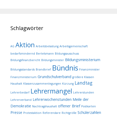
Schlagwörter
Aktion
AG
Arbeitsbelastung
Arbeitsgemeinschaft
bedarfsmindernd
Bertelsmann
Bildungsausschuss
Bildungsministerium
Bildungsfinanzbericht
Bildungsminister
Bündnis
Bildungsstandards
Brandbrief
Finanzminister
Grundschulverband
Finanzministerium
größere Klassen
Landtag
Haushalt
Klassenzusammenlegungen
Kürzung
Lehrermangel
Lehrerbedarf
Lehrerstunden
Lehrerwochenstunden
Meile der
Lehrerverband
Demokratie
offener Brief
Nachtragshaushalt
Postkarten
Presse
Schülerzahlen
Protestaktion
Referendare
Richtgröße