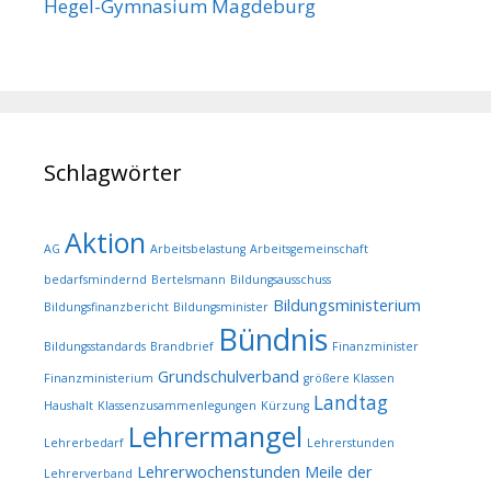
Hegel-Gymnasium Magdeburg
Schlagwörter
Aktion
AG
Arbeitsbelastung
Arbeitsgemeinschaft
bedarfsmindernd
Bertelsmann
Bildungsausschuss
Bildungsministerium
Bildungsfinanzbericht
Bildungsminister
Bündnis
Bildungsstandards
Brandbrief
Finanzminister
Grundschulverband
Finanzministerium
größere Klassen
Landtag
Haushalt
Klassenzusammenlegungen
Kürzung
Lehrermangel
Lehrerbedarf
Lehrerstunden
Lehrerwochenstunden
Meile der
Lehrerverband