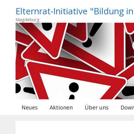
Zum
Elternrat-Initiative "Bildung i
Inhalt
springen
Magdeburg
Neues
Aktionen
Über uns
Down