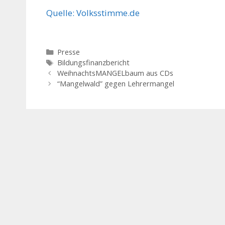
Quelle: Volksstimme.de
Kategorien
Presse
Schlagwörter
Bildungsfinanzbericht
Beitrags-
WeihnachtsMANGELbaum aus CDs
Navigation
“Mangelwald” gegen Lehrermangel