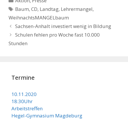
Aktion
,
Presse
Schlagwörter
Baum
,
CD
,
Landtag
,
Lehrermangel
,
WeihnachtsMANGELbaum
Beitrags-
Sachsen-Anhalt investiert wenig in Bildung
Navigation
Schulen fehlen pro Woche fast 10.000
Stunden
Termine
10.11.2020
18:30Uhr
Arbeitstreffen
Hegel-Gymnasium Magdeburg