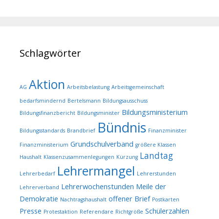
Schlagwörter
Aktion
AG
Arbeitsbelastung
Arbeitsgemeinschaft
bedarfsmindernd
Bertelsmann
Bildungsausschuss
Bildungsministerium
Bildungsfinanzbericht
Bildungsminister
Bündnis
Bildungsstandards
Brandbrief
Finanzminister
Grundschulverband
Finanzministerium
größere Klassen
Landtag
Haushalt
Klassenzusammenlegungen
Kürzung
Lehrermangel
Lehrerbedarf
Lehrerstunden
Lehrerwochenstunden
Meile der
Lehrerverband
Demokratie
offener Brief
Nachtragshaushalt
Postkarten
Presse
Schülerzahlen
Protestaktion
Referendare
Richtgröße