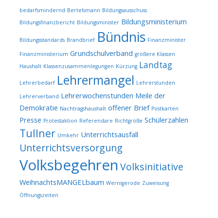
bedarfsmindernd
Bertelsmann
Bildungsausschuss
Bildungsministerium
Bildungsfinanzbericht
Bildungsminister
Bündnis
Bildungsstandards
Brandbrief
Finanzminister
Grundschulverband
Finanzministerium
größere Klassen
Landtag
Haushalt
Klassenzusammenlegungen
Kürzung
Lehrermangel
Lehrerbedarf
Lehrerstunden
Lehrerwochenstunden
Meile der
Lehrerverband
Demokratie
offener Brief
Nachtragshaushalt
Postkarten
Presse
Schülerzahlen
Protestaktion
Referendare
Richtgröße
Tullner
Unterrichtsausfall
Umkehr
Unterrichtsversorgung
Volksbegehren
Volksinitiative
WeihnachtsMANGELbaum
Wernigerode
Zuweisung
Öffnungszeiten