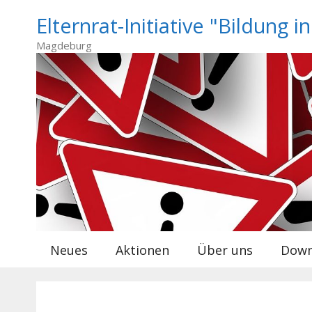
Zum
Elternrat-Initiative "Bildung i
Inhalt
springen
Magdeburg
Neues
Aktionen
Über uns
Down