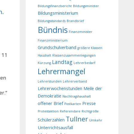
Bildungsfinanzbericht
Bildungsminister
n.
Bildungsministerium
Bildungsstandards
Brandbrief
Bündnis
Finanzminister
Finanzministerium
Grundschulverband
größere Klassen
 11
Haushalt
Klassenzusammenlegungen
Landtag
Kürzung
Lehrerbedarf
Lehrermangel
ten
Lehrerstunden
Lehrerverband
Lehrerwochenstunden
Meile der
r.“
Demokratie
Nachtragshaushalt
offener Brief
Presse
Postkarten
Protestaktion
Referendare
Richtgröße
Tullner
Schülerzahlen
Umkehr
Unterrichtsausfall