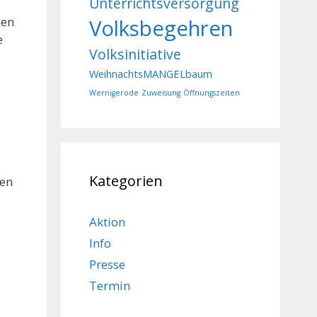
Unterrichtsversorgung
ben
Volksbegehren
e
Volksinitiative
WeihnachtsMANGELbaum
Wernigerode
Zuweisung
Öffnungszeiten
Kategorien
ten
Aktion
Info
Presse
Termin