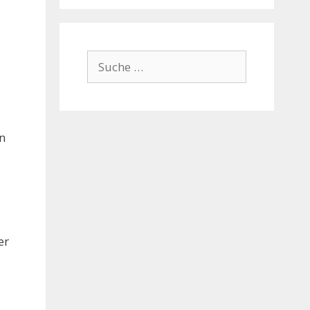
Suche
nach:
n
er