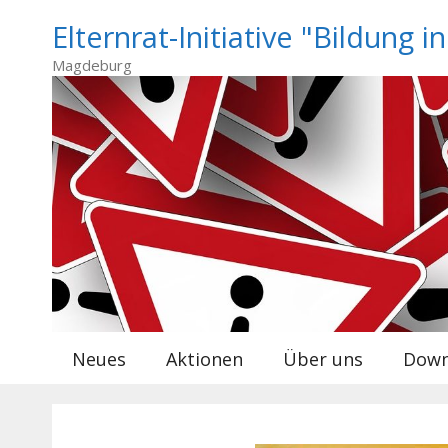
Zum
Elternrat-Initiative "Bildung i
Inhalt
springen
Magdeburg
Neues
Aktionen
Über uns
Down