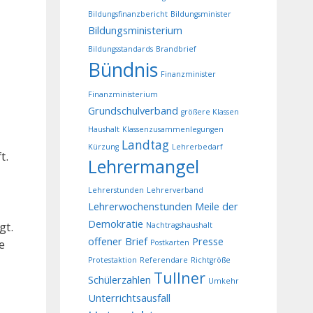
Bildungsfinanzbericht
Bildungsminister
Bildungsministerium
Bildungsstandards
Brandbrief
Bündnis
Finanzminister
Finanzministerium
Grundschulverband
größere Klassen
Haushalt
Klassenzusammenlegungen
Landtag
Kürzung
Lehrerbedarf
t.
Lehrermangel
Lehrerstunden
Lehrerverband
Lehrerwochenstunden
Meile der
Demokratie
gt.
Nachtragshaushalt
offener Brief
Presse
e
Postkarten
Protestaktion
Referendare
Richtgröße
Tullner
Schülerzahlen
Umkehr
Unterrichtsausfall