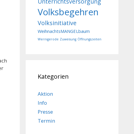
Unterrichtsversorgung
Volksbegehren
Volksinitiative
WeihnachtsMANGELbaum
Wernigerode
Zuweisung
Öffnungszeiten
ach
er
Kategorien
Aktion
Info
Presse
Termin