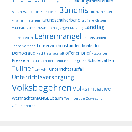
Bildungsministerium
Bildungsfinanzbericht
Bildungsminister
Bündnis
Bildungsstandards
Brandbrief
Finanzminister
Grundschulverband
Finanzministerium
größere Klassen
Landtag
Haushalt
Klassenzusammenlegungen
Kürzung
Lehrermangel
Lehrerbedarf
Lehrerstunden
Lehrerwochenstunden
Meile der
Lehrerverband
Demokratie
offener Brief
Nachtragshaushalt
Postkarten
Presse
Schülerzahlen
Protestaktion
Referendare
Richtgröße
Tullner
Unterrichtsausfall
Umkehr
Unterrichtsversorgung
Volksbegehren
Volksinitiative
WeihnachtsMANGELbaum
Wernigerode
Zuweisung
Öffnungszeiten