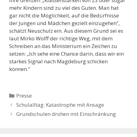
ihre Grenzen: „Klassenstärken von 23 oder sogar
mehr Kindern sind zu viel des Guten. Man hat
gar nicht die Möglichkeit, auf die Bedürfnisse
der Jungen und Mädchen gezielt einzugehen“,
schätzt Neuschulz ein. Aus diesem Grund sei es
laut Mirko Wolff der richtige Weg, mit dem
Schreiben an das Ministerium ein Zeichen zu
setzen: „Ich sehe eine Chance darin, dass wir ein
starkes Signal nach Magdeburg schicken
können.“
Kategorien
Presse
Beitrags-
Schulalltag: Katastrophe mit Ansage
Navigation
Grundschulen drohen mit Einschränkung